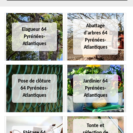
Abattage
Elagueur 64
d'arbres 64
Pyrénées-
Pyrénées-
Atlantiques
Atlantiques
Pose de clôture
Jardinier 64
64 Pyrénées-
Pyrénées-
Atlantiques
Atlantiques
Tonte et
Etêtage 64
réfection de