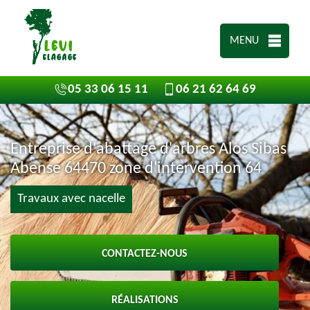
MENU
05 33 06 15 11
06 21 62 64 69
Entreprise d'abattage d'arbres Alos Sibas
Abense 64470 zone d'intervention 64
Travaux avec nacelle
CONTACTEZ-NOUS
RÉALISATIONS