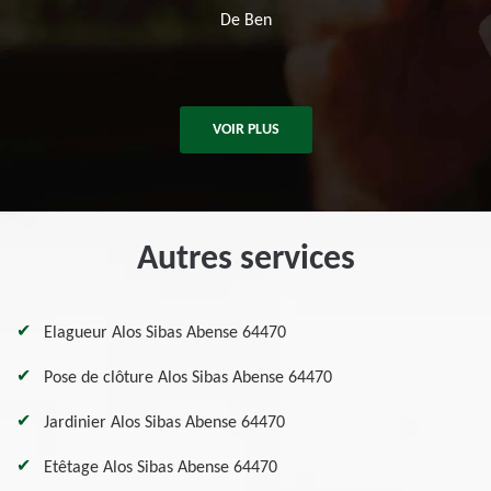
d'arb
De Ben
De Kil
VOIR PLUS
Autres services
Elagueur Alos Sibas Abense 64470
Pose de clôture Alos Sibas Abense 64470
Jardinier Alos Sibas Abense 64470
Etêtage Alos Sibas Abense 64470