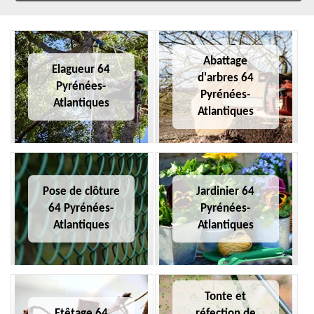
Abattage
Elagueur 64
d'arbres 64
Pyrénées-
Pyrénées-
Atlantiques
Atlantiques
Pose de clôture
Jardinier 64
64 Pyrénées-
Pyrénées-
Atlantiques
Atlantiques
Tonte et
Etêtage 64
réfection de