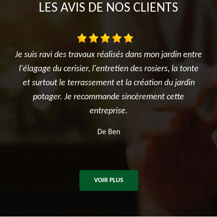
LES AVIS DE NOS CLIENTS
vaux réalisés dans mon jardin entre
Très satisfait de l'interv
r, l'entretien des rosiers, la tonte
réalisé avec sérieux et pro
rassement et la création du jardin
été ponctuelle, efficace et 
ecommande sincèrement cette
après les travaux. Je rec
entreprise.
pour tous vos besoins e
d'arb
De Ben
De Kil
VOIR PLUS