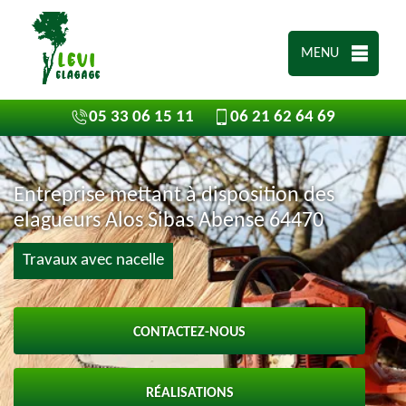
MENU
05 33 06 15 11
06 21 62 64 69
Entreprise mettant à disposition des
elagueurs Alos Sibas Abense 64470
Travaux avec nacelle
CONTACTEZ-NOUS
RÉALISATIONS