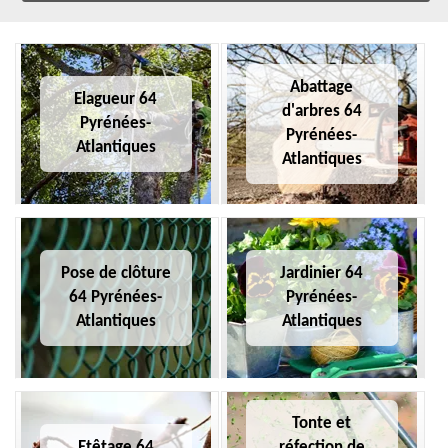
Abattage
Elagueur 64
d'arbres 64
Pyrénées-
Pyrénées-
Atlantiques
Atlantiques
Pose de clôture
Jardinier 64
64 Pyrénées-
Pyrénées-
Atlantiques
Atlantiques
Tonte et
Etêtage 64
réfection de