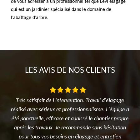
de vous adresser à un professionnel tel que Levi elagage
qui est un jardinier spécialisé dans le domaine de
l’abattage d’arbre.
LES AVIS DE NOS CLIENTS
d'élagage
Je suis ravi des travaux réalisés dans mon jardin ent
L'équipe a
l'élagage du cerisier, l'entretien des rosiers, la tont
tier propre
et surtout le terrassement et la création du jardin
ésitation
potager. Je recommande sincèrement cette
tretien
entreprise.