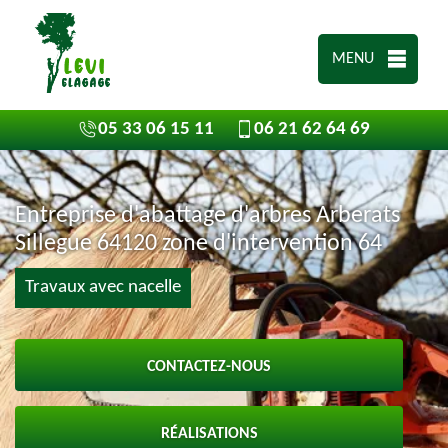
MENU
05 33 06 15 11
06 21 62 64 69
Entreprise d'abattage d'arbres Arberats
Sillegue 64120 zone d'intervention 64
Travaux avec nacelle
CONTACTEZ-NOUS
RÉALISATIONS