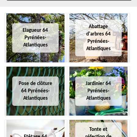
Abattage
Elagueur 64
d'arbres 64
Pyrénées-
Pyrénées-
Atlantiques
Atlantiques
Pose de clôture
Jardinier 64
64 Pyrénées-
Pyrénées-
Atlantiques
Atlantiques
Tonte et
Etêtage 64
réfection de