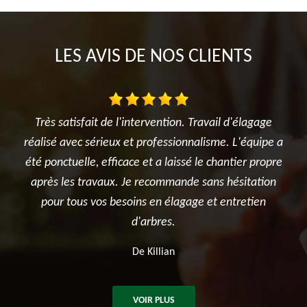
LES AVIS DE NOS CLIENTS
'élagage
Je suis ravi des travaux réalisés dans mon jardin ent
L'équipe a
l'élagage du cerisier, l'entretien des rosiers, la tont
ier propre
et surtout le terrassement et la création du jardin
sitation
potager. Je recommande sincèrement cette
retien
entreprise.
De Ben
VOIR PLUS