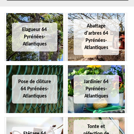
Abattage
Elagueur 64
d'arbres 64
Pyrénées-
Pyrénées-
Atlantiques
Atlantiques
Pose de clôture
Jardinier 64
64 Pyrénées-
Pyrénées-
Atlantiques
Atlantiques
Tonte et
Etêtage 64
réfection de