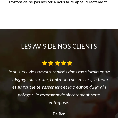
invitons de ne pas hésiter à nous faire appel directement.
LES AVIS DE NOS CLIENTS
n entre
Très satisfait de l'intervention. Travail d'élagage
Je
 tonte
réalisé avec sérieux et professionnalisme. L'équipe a
l
ardin
été ponctuelle, efficace et a laissé le chantier propre
te
après les travaux. Je recommande sans hésitation
pour tous vos besoins en élagage et entretien
d'arbres.