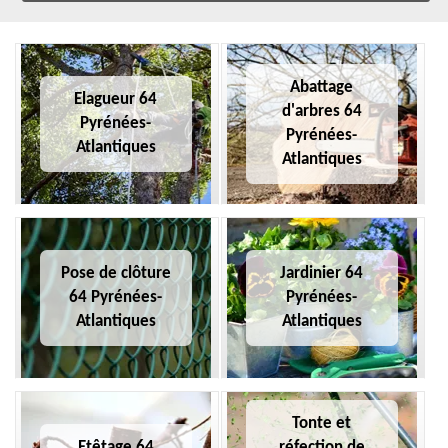
Abattage
Elagueur 64
d'arbres 64
Pyrénées-
Pyrénées-
Atlantiques
Atlantiques
Pose de clôture
Jardinier 64
64 Pyrénées-
Pyrénées-
Atlantiques
Atlantiques
Tonte et
Etêtage 64
réfection de