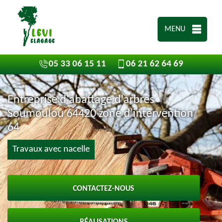
MENU
05 33 06 15 11
06 21 62 64 69
Entreprise d'abattage d'arbres
Soumoulou 64420 zone d'intervention
64
Travaux avec nacelle
CONTACTEZ-NOUS