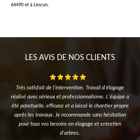
64490 et à Lescun.
LES AVIS DE NOS CLIENTS
ntervention. Travail d'élagage
Je suis ravi des travaux réalisé
t professionnalisme. L'équipe a
l'élagage du cerisier, l'entretie
e et a laissé le chantier propre
et surtout le terrassement et 
e recommande sans hésitation
potager. Je recommande s
ins en élagage et entretien
entreprise
d'arbres.
De Ben