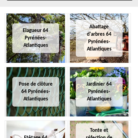
Abattage
Elagueur 64
d'arbres 64
Pyrénées-
Pyrénées-
Atlantiques
Atlantiques
Pose de clôture
Jardinier 64
64 Pyrénées-
Pyrénées-
Atlantiques
Atlantiques
Tonte et
Etêtage 64
réfection de