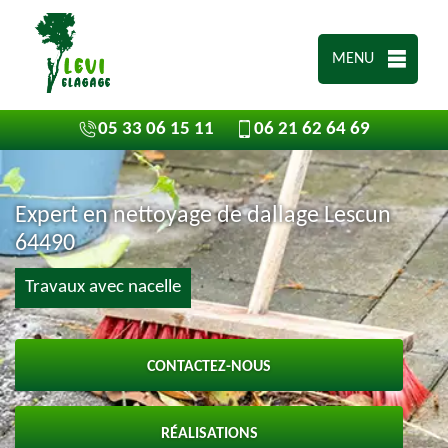
MENU
05 33 06 15 11
06 21 62 64 69
Expert en nettoyage de dallage Lescun
64490
Travaux avec nacelle
CONTACTEZ-NOUS
RÉALISATIONS