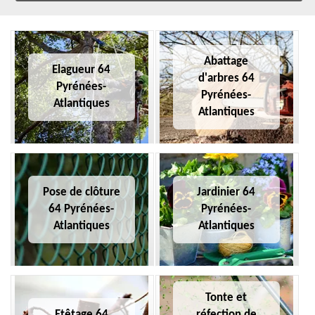
Abattage
Elagueur 64
d'arbres 64
Pyrénées-
Pyrénées-
Atlantiques
Atlantiques
Pose de clôture
Jardinier 64
64 Pyrénées-
Pyrénées-
Atlantiques
Atlantiques
Tonte et
Etêtage 64
réfection de