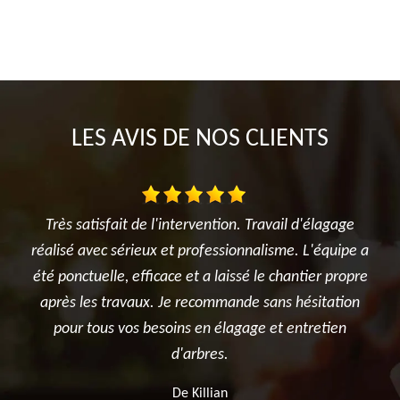
LES AVIS DE NOS CLIENTS
ge
Je suis ravi des travaux réalisés dans mon jardin entre
T
pe a
l'élagage du cerisier, l'entretien des rosiers, la tonte
réa
opre
et surtout le terrassement et la création du jardin
été
ion
potager. Je recommande sincèrement cette
ap
n
entreprise.
De Ben