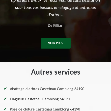
nde sans hésitation
potager. Je recommande sincèremen
agage et entretien
entreprise.
De Ben
VOIR PLUS
Autres services
Abattage d'arbres Castetnau Camblong 64190
Elagueur Castetnau Camblong 64190
Pose de clôture Castetnau Camblong 64190