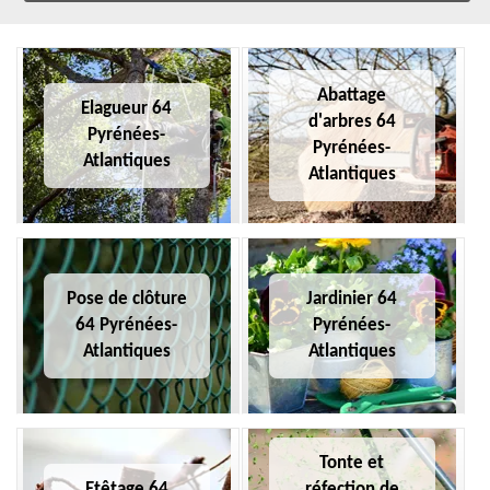
Abattage
Elagueur 64
d'arbres 64
Pyrénées-
Pyrénées-
Atlantiques
Atlantiques
Pose de clôture
Jardinier 64
64 Pyrénées-
Pyrénées-
Atlantiques
Atlantiques
Tonte et
Etêtage 64
réfection de