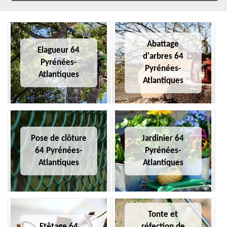
Abattage
Elagueur 64
d'arbres 64
Pyrénées-
Pyrénées-
Atlantiques
Atlantiques
Pose de clôture
Jardinier 64
64 Pyrénées-
Pyrénées-
Atlantiques
Atlantiques
Tonte et
Etêtage 64
réfection de