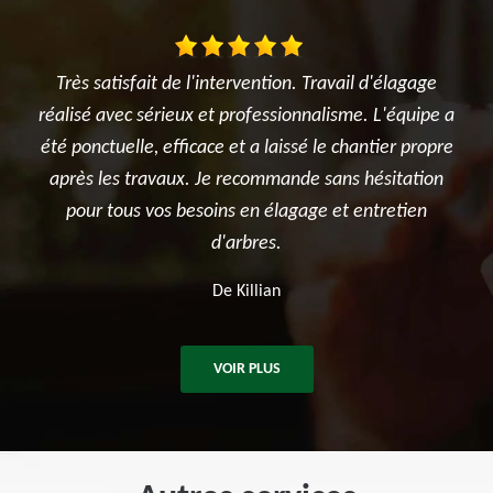
age
Je suis ravi des travaux réalisés dans mon jardin entre
T
ipe a
l'élagage du cerisier, l'entretien des rosiers, la tonte
réa
ropre
et surtout le terrassement et la création du jardin
été
ion
potager. Je recommande sincèrement cette
a
n
entreprise.
De Ben
VOIR PLUS