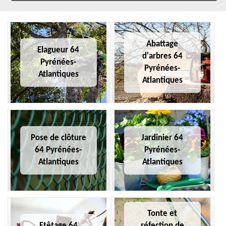
Abattage
Elagueur 64
d'arbres 64
Pyrénées-
Pyrénées-
Atlantiques
Atlantiques
Pose de clôture
Jardinier 64
64 Pyrénées-
Pyrénées-
Atlantiques
Atlantiques
Tonte et
Etêtage 64
réfection de