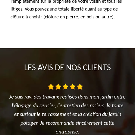
l’empiétement sur la propriété de votre voisin et tous les
litiges. Vous pouvez une totale liberté quant au type de
clôture à choisir (clôture en pierre, en bois ou autre).
LES AVIS DE NOS CLIENTS
sés dans mon jardin entre
Très satisfait de l'intervention. Tra
ien des rosiers, la tonte
réalisé avec sérieux et professionnal
t la création du jardin
été ponctuelle, efficace et a laissé le
 sincèrement cette
après les travaux. Je recommande s
se.
pour tous vos besoins en élagage 