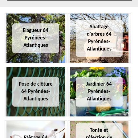
Abattage
Elagueur 64
d'arbres 64
Pyrénées-
Pyrénées-
Atlantiques
Atlantiques
Pose de clôture
Jardinier 64
64 Pyrénées-
Pyrénées-
Atlantiques
Atlantiques
Tonte et
Etêtage 64
réfection de