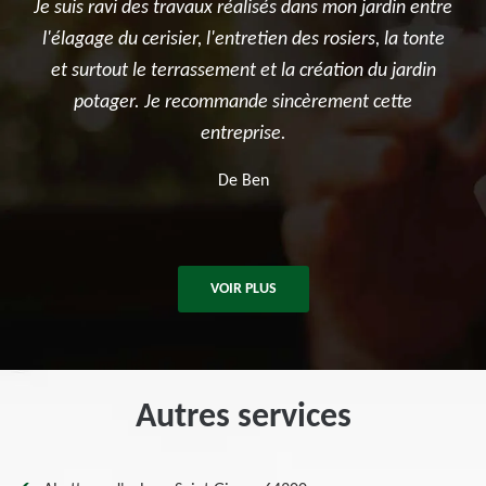
n entre
Très satisfait de l'intervention. Travail d'élagage
Je
 tonte
réalisé avec sérieux et professionnalisme. L'équipe a
l
rdin
été ponctuelle, efficace et a laissé le chantier propre
e
après les travaux. Je recommande sans hésitation
pour tous vos besoins en élagage et entretien
d'arbres.
De Killian
VOIR PLUS
Autres services